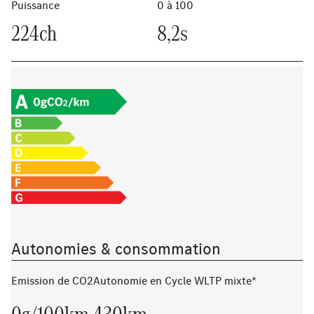
Puissance
0 à 100
224ch
8,2s
Autonomies & consommation
Emission de CO2
Autonomie en Cycle WLTP mixte*
0g/100km
430km