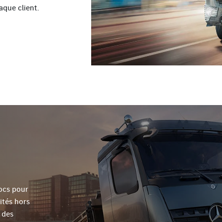
aque client.
ocs pour
ités hors
 des