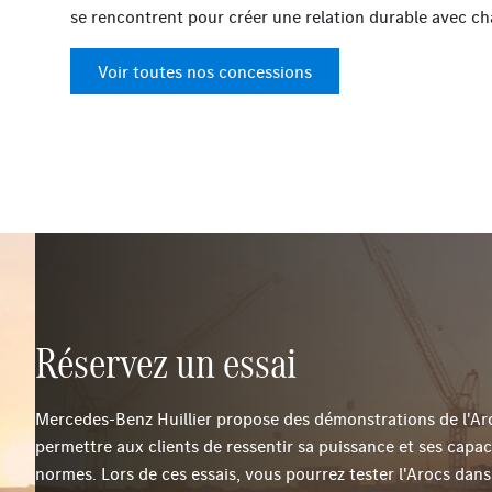
se rencontrent pour créer une relation durable avec ch
Voir toutes nos concessions
Réservez un essai
Mercedes-Benz Huillier propose des démonstrations de l'Ar
permettre aux clients de ressentir sa puissance et ses capac
normes. Lors de ces essais, vous pourrez tester l'Arocs dans