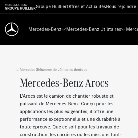
Groupe Huillier
Offres et Actualités
Nous rejoindre
Mercedes-Benz
Mercedes-Benz Utilitaires
Merce
Mercedes-Benz
Gamme de véhicules neufs
›
Arocs
›
Mercedes-Benz Arocs
L'Arocs est le camion de chantier robuste et
puissant de Mercedes-Benz. Conçu pour les
applications les plus exigeantes, il offre une
performance exceptionnelle et une durabilité à
toute épreuve. Que ce soit pour les travaux de
construction, les carrières ou les missions tout-