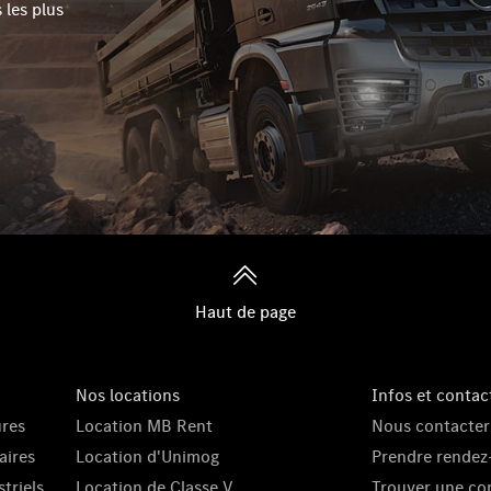
 les plus
Haut de page
Nos locations
Infos et contac
ures
Location MB Rent
Nous contacter
aires
Location d'Unimog
Prendre rendez
triels
Location de Classe V
Trouver une co