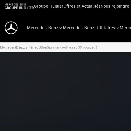
Groupe Huillier
Offres et Actualités
Nous rejoindre
Mercedes-Benz
Mercedes-Benz Utilitaires
Merce
Mercedes-Benz
Actualités et offres
›
Le Sprinter souffle ses 30 bougies !
›